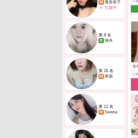
一
香奈奈子
忙線中
第 9 名
簡丹
女
第 10 名
一
寒霜
第 11 名
Serena