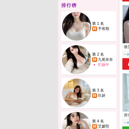
排行榜
第 1 名
予宥期
微
第 2 名
一
九尾奈奈
忙線中
第 3 名
玖妍
黃
第 4 名
一
艾媛熙