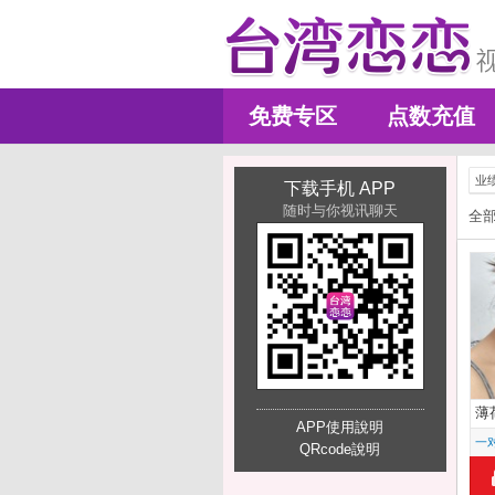
免费专区
点数充值
业
下载手机 APP
随时与你视讯聊天
全
薄
APP使用說明
一
QRcode說明