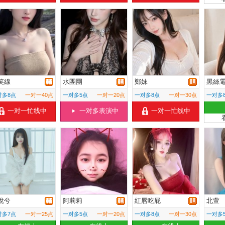
笑線
水團團
鄭妹
黑絲
对多8点
一对一40点
一对多5点
一对一20点
一对多8点
一对一30点
一对多
一对一忙线中
一对多表演中
一对一忙线中
悅兮
阿莉莉
紅唇吃屁
北萱
对多7点
一对一25点
一对多5点
一对一20点
一对多8点
一对一30点
一对多