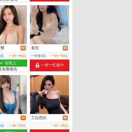
電臀
梨安
8点
一对一40点
一对多8点
一对一50点
在线上
一对一忙线中
看免费视讯
工位芭比
5点
一对一20点
一对一25点