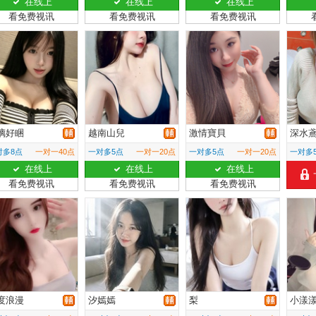
在线上
在线上
在线上
看免费视讯
看免费视讯
看免费视讯
璃好睏
越南山兒
激情寶貝
深水
对多8点
一对一40点
一对多5点
一对一20点
一对多5点
一对一20点
一对多
在线上
在线上
在线上
看免费视讯
看免费视讯
看免费视讯
度浪漫
汐嫣嫣
梨
小漾