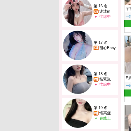
第 16 名
宇
沐沐m
忙線中
一
第 17 名
甜心Baby
第 18 名
E
筱緊嵐
忙線中
一
第 19 名
懼高症
在线上