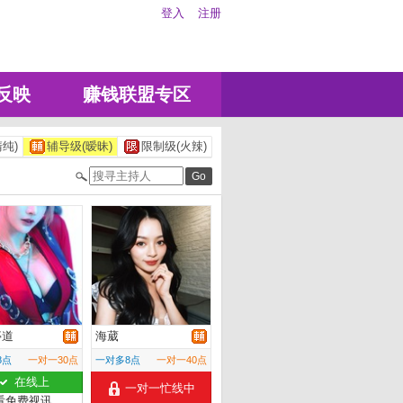
登入
注册
反映
赚钱联盟专区
纯)
辅导级(暧昧)
限制级(火辣)
亭道
海葳
8点
一对一30点
一对多8点
一对一40点
在线上
一对一忙线中
看免费视讯