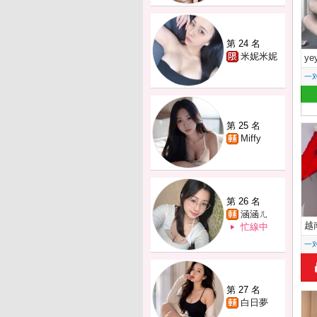
第 24 名
米妮米妮
ye
一
第 25 名
Miffy
第 26 名
涵涵ㄦ
越
忙線中
一
第 27 名
白日夢