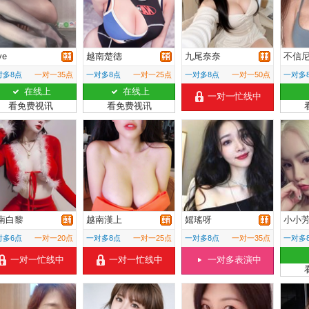
ye
越南楚德
九尾奈奈
不信
对多8点
一对一35点
一对多8点
一对一25点
一对多8点
一对一50点
一对多
在线上
在线上
一对一忙线中
看免费视讯
看免费视讯
南白黎
越南漢上
媱瑤呀
小小
对多6点
一对一20点
一对多8点
一对一25点
一对多8点
一对一35点
一对多
一对一忙线中
一对一忙线中
一对多表演中