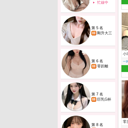
忙線中
第 5 名
剛升大三
小
第 6 名
一
零距離
第 7 名
巨乳G杯
零
第 8 名