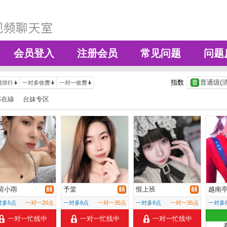
会员登入
注册会员
常见问题
问题
指数
普通级(清
绩排行
一对多收费
一对一收费
部在線
台妹专区
荷小雨
予棠
恨上班
越南
对多5点
一对一20点
一对多8点
一对一35点
一对多8点
一对一35点
一对多
一对一忙线中
一对一忙线中
一对一忙线中