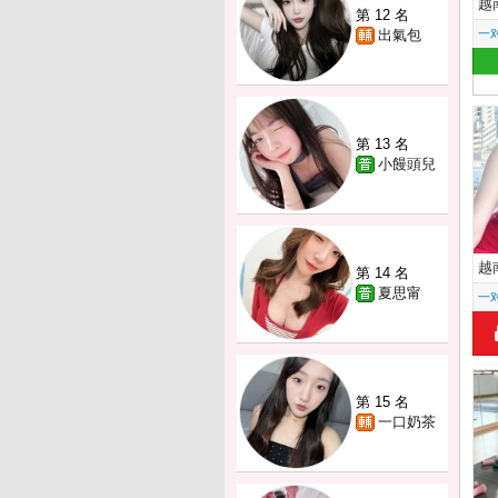
越
第 12 名
出氣包
一
第 13 名
小饅頭兒
越
第 14 名
夏思甯
一
第 15 名
一口奶茶