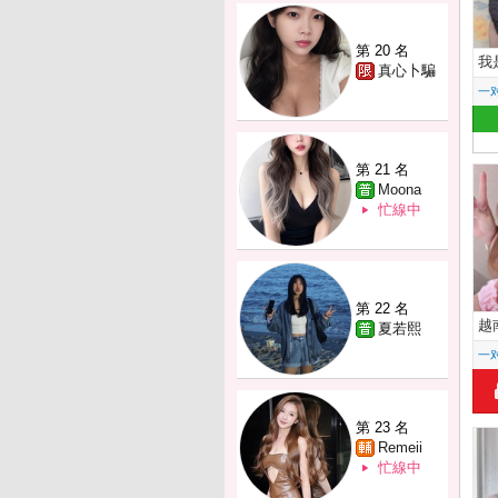
第 20 名
我
真心卜騙
一
第 21 名
Moona
忙線中
第 22 名
越
夏若熙
一
第 23 名
Remeii
忙線中