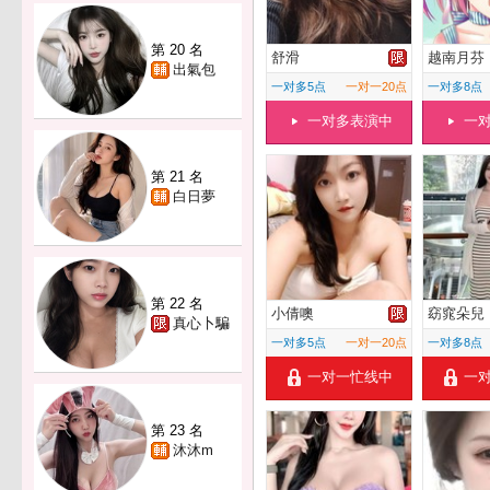
第 20 名
舒滑
越南月芬
出氣包
一对多5点
一对一20点
一对多8点
一对多表演中
一
第 21 名
白日夢
第 22 名
小倩噢
窈窕朵兒
真心卜騙
一对多5点
一对一20点
一对多8点
一对一忙线中
一
第 23 名
沐沐m