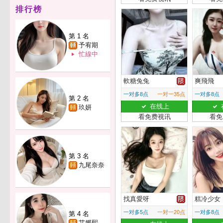
排行榜
第 1 名
予宥期
忙線中
軟糖兔兔
爽飛飛
一对多8点
一对一35点
一对多8点
第 2 名
在线上
玖妍
看免费视讯
看免
第 3 名
九尾奈奈
找真愛呀
糕冷少女
一对多5点
一对一20点
一对多8点
第 4 名
艾媛熙