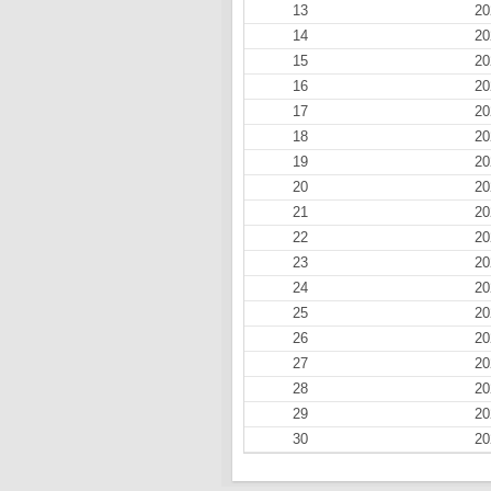
13
20
14
20
15
20
16
20
17
20
18
20
19
20
20
20
21
20
22
20
23
20
24
20
25
20
26
20
27
20
28
20
29
20
30
20