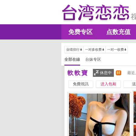
免费专区
点数充值
业绩排行
一对多收费
一对一收费
全部在線
台妹专区
軟軟寶
休息中
最近
免費視訊
进入包厢
送