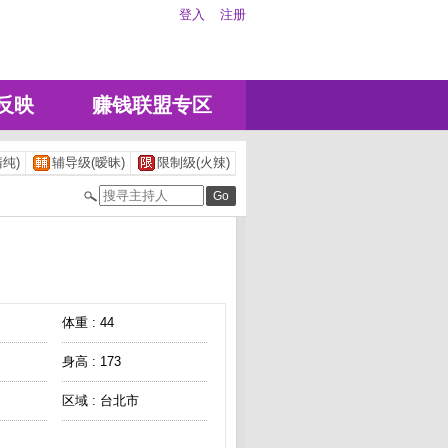
登入
注册
反映
赚钱联盟专区
纯)
辅导级(暧昧)
限制级(火辣)
体重 : 44
身高 : 173
区域 : 台北市